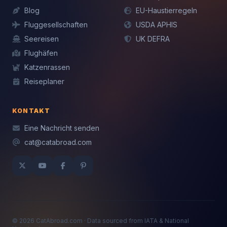
Blog
EU-Haustierregeln
Fluggesellschaften
USDA APHIS
Seereisen
UK DEFRA
Flughäfen
Katzenrassen
Reiseplaner
KONTAKT
Eine Nachricht senden
cat@catabroad.com
© 2026 CatAbroad.com · Data sourced from IATA & National