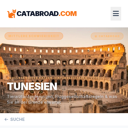
CATABROAD
.COM
MITTLERE SCHWIERIGKEIT
CATABROAD
VOLLSTÄNDIGER KATZEN-EINFUHRLEITFADEN · 2026
TUNESIEN
Tierarztanforderungen, Fluggesellschaftsregeln & was
Sie an der Grenze erwartet
SUCHE