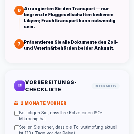
Arrangierten Sie den Transport — nur
6
begrenzte Fluggesellschaften bedienen
Libyen; Frachttransport kann notwendig
sein.
Präsentieren Sie alle Dokumente den Zoll-
7
und Veterinärbehörden bei der Ankunft.
VORBEREITUNGS-
INTERAKTIV
CHECKLISTE
2 MONATE VORHER
Bestätigen Sie, dass Ihre Katze einen ISO-
Mikrochip hat
Stellen Sie sicher, dass die Tollwutimpfung aktuell
ist (30+ Tage vor der Reise)