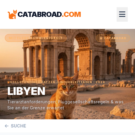
CATABROAD
.COM
MITTLERE SCHWIERIGKEIT
CATABROAD
VOLLSTÄNDIGER KATZEN-EINFUHRLEITFADEN · 2026
LIBYEN
Tierarztanforderungen, Fluggesellschaftsregeln & was
Sie an der Grenze erwartet
SUCHE