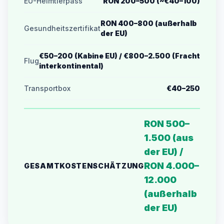
EU-Heimtierpass
RON 200–500 (~€40–100)
RON 400–800 (außerhalb
Gesundheitszertifikat
der EU)
€50–200 (Kabine EU) / €800–2.500 (Fracht
Flug
interkontinental)
Transportbox
€40–250
RON 500–
1.500 (aus
der EU) /
RON 4.000–
GESAMTKOSTENSCHÄTZUNG
12.000
(außerhalb
der EU)