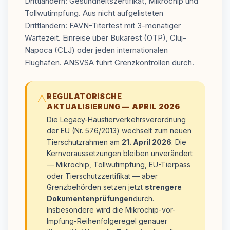
Drittländern: Gesundheitszertifikat, Mikrochip und
Tollwutimpfung. Aus nicht aufgelisteten
Drittländern: FAVN-Titertest mit 3-monatiger
Wartezeit. Einreise über Bukarest (OTP), Cluj-
Napoca (CLJ) oder jeden internationalen
Flughafen. ANSVSA führt Grenzkontrollen durch.
REGULATORISCHE
⚠️
AKTUALISIERUNG — APRIL 2026
Die Legacy-Haustierverkehrsverordnung
der EU (Nr. 576/2013) wechselt zum neuen
Tierschutzrahmen am
21. April 2026
. Die
Kernvoraussetzungen bleiben unverändert
— Mikrochip, Tollwutimpfung, EU-Tierpass
oder Tierschutzzertifikat — aber
Grenzbehörden setzen jetzt
strengere
Dokumentenprüfungen
durch.
Insbesondere wird die Mikrochip-vor-
Impfung-Reihenfolgeregel genauer