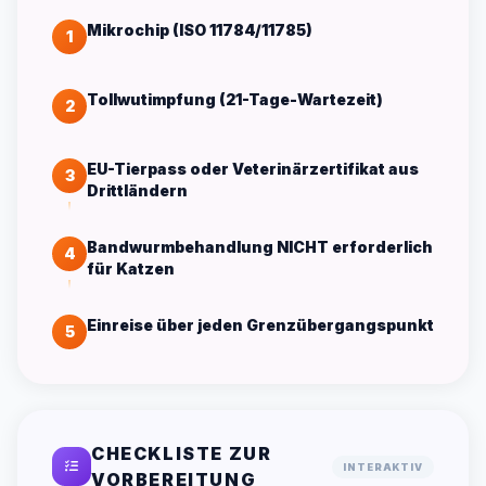
Mikrochip (ISO 11784/11785)
1
Tollwutimpfung (21-Tage-Wartezeit)
2
EU-Tierpass oder Veterinärzertifikat aus
3
Drittländern
Bandwurmbehandlung NICHT erforderlich
4
für Katzen
Einreise über jeden Grenzübergangspunkt
5
CHECKLISTE ZUR
INTERAKTIV
VORBEREITUNG