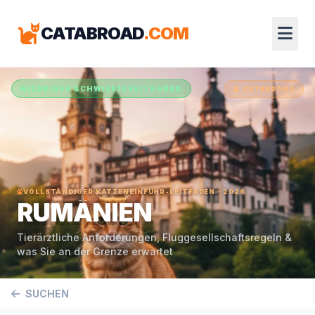
CATABROAD
.COM
NIEDRIGER SCHWIERIGKEITSGRAD
CATABROAD
VOLLSTÄNDIGER KATZENEINFUHR-LEITFADEN · 2026
RUMÄNIEN
Tierärztliche Anforderungen, Fluggesellschaftsregeln &
was Sie an der Grenze erwartet
SUCHEN