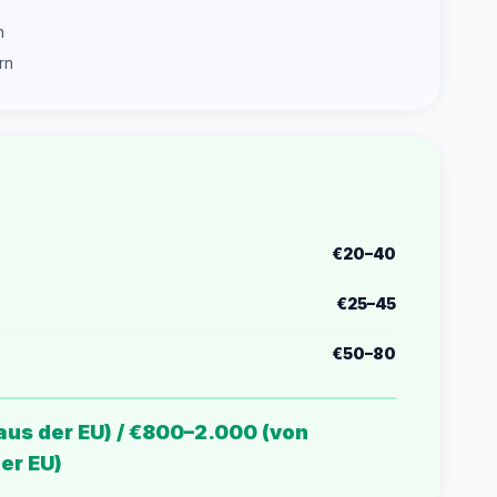
n
rn
€20–40
€25–45
€50–80
us der EU) / €800–2.000 (von
er EU)