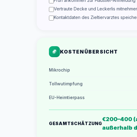
Früh ankommen zur Haustier-Anmeldung
Vertraute Decke und Leckerlis mitnehme
Kontaktdaten des Zieltiervarztes speiche
KOSTENÜBERSICHT
Mikrochip
Tollwutimpfung
EU-Heimtierpass
€200–400 (a
GESAMTSCHÄTZUNG
außerhalb d