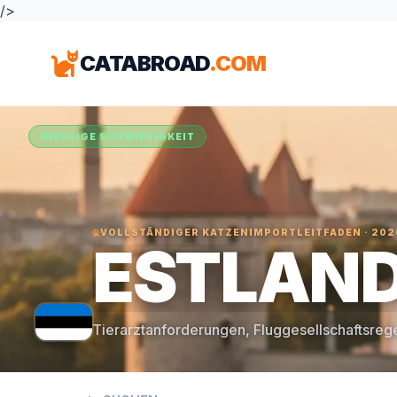
/>
CATABROAD
.COM
NIEDRIGE SCHWIERIGKEIT
VOLLSTÄNDIGER KATZENIMPORTLEITFADEN · 202
ESTLAN
Tierarztanforderungen, Fluggesellschaftsreg