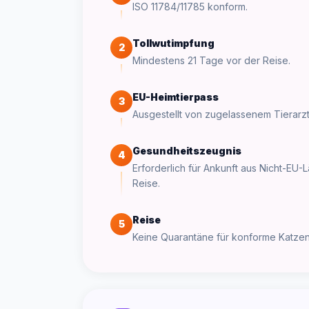
ISO 11784/11785 konform.
Tollwutimpfung
2
Mindestens 21 Tage vor der Reise.
EU-Heimtierpass
3
Ausgestellt von zugelassenem Tierarz
Gesundheitszeugnis
4
Erforderlich für Ankunft aus Nicht-EU-
Reise.
Reise
5
Keine Quarantäne für konforme Katzen