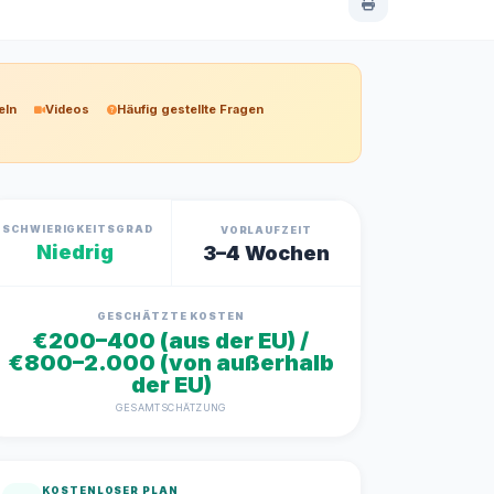
eln
Videos
Häufig gestellte Fragen
SCHWIERIGKEITSGRAD
VORLAUFZEIT
Niedrig
3–4 Wochen
GESCHÄTZTE KOSTEN
€200–400 (aus der EU) /
€800–2.000 (von außerhalb
der EU)
GESAMTSCHÄTZUNG
KOSTENLOSER PLAN