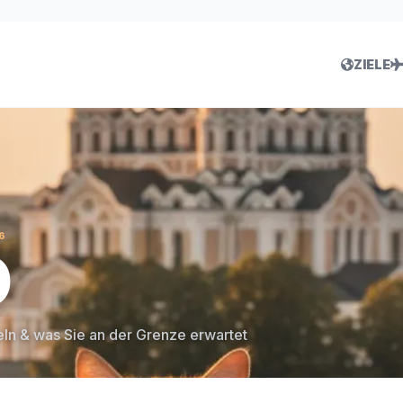
ZIELE
6
D
eln & was Sie an der Grenze erwartet