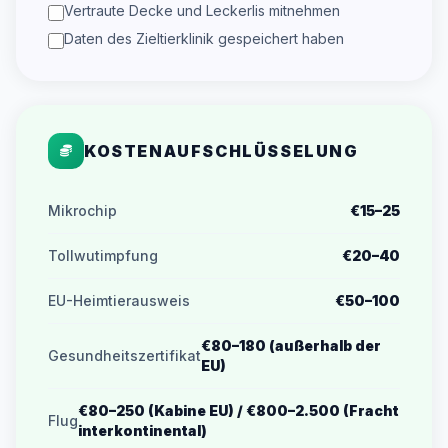
Vertraute Decke und Leckerlis mitnehmen
Daten des Zieltierklinik gespeichert haben
KOSTENAUFSCHLÜSSELUNG
Mikrochip
€15–25
Tollwutimpfung
€20–40
EU-Heimtierausweis
€50–100
€80–180 (außerhalb der
Gesundheitszertifikat
EU)
€80–250 (Kabine EU) / €800–2.500 (Fracht
Flug
interkontinental)