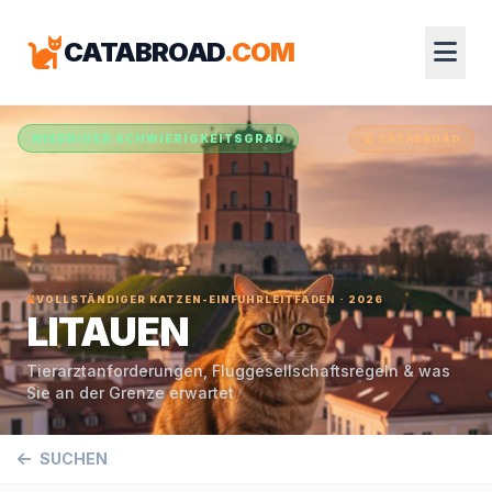
CATABROAD
.COM
NIEDRIGER SCHWIERIGKEITSGRAD
CATABROAD
VOLLSTÄNDIGER KATZEN-EINFUHRLEITFADEN · 2026
LITAUEN
Tierarztanforderungen, Fluggesellschaftsregeln & was
Sie an der Grenze erwartet
SUCHEN