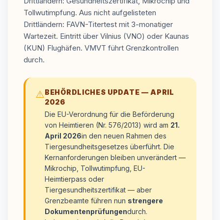
Drittländern: Gesundheitszertifikat, Mikrochip und
Tollwutimpfung. Aus nicht aufgelisteten
Drittländern: FAVN-Titertest mit 3-monatiger
Wartezeit. Eintritt über Vilnius (VNO) oder Kaunas
(KUN) Flughäfen. VMVT führt Grenzkontrollen
durch.
BEHÖRDLICHES UPDATE — APRIL
⚠️
2026
Die EU-Verordnung für die Beförderung
von Heimtieren (Nr. 576/2013) wird am
21.
April 2026
in den neuen Rahmen des
Tiergesundheitsgesetzes überführt. Die
Kernanforderungen bleiben unverändert —
Mikrochip, Tollwutimpfung, EU-
Heimtierpass oder
Tiergesundheitszertifikat — aber
Grenzbeamte führen nun
strengere
Dokumentenprüfungen
durch.