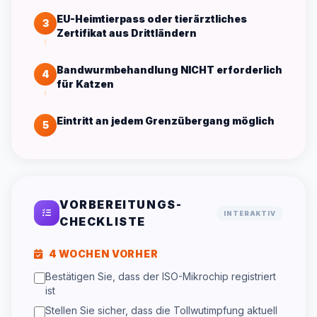
EU-Heimtierpass oder tierärztliches
3
Zertifikat aus Drittländern
Bandwurmbehandlung NICHT erforderlich
4
für Katzen
Eintritt an jedem Grenzübergang möglich
5
VORBEREITUNGS-
INTERAKTIV
CHECKLISTE
4 WOCHEN VORHER
Bestätigen Sie, dass der ISO-Mikrochip registriert
ist
Stellen Sie sicher, dass die Tollwutimpfung aktuell