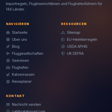
Importregeln, Fluglinienrichtlinien und Flughafenführern für
144 Länder.
NAVIGIEREN
RESSOURCEN
Startseite
Sitemap
Über uns
EU-Heimtierregeln
Blog
USDA APHIS
Fluggesellschaften
UK DEFRA
Seereisen
Flughäfen
Katzenrassen
Reiseplaner
KONTAKT
Nachricht senden
cat@catabroad.com