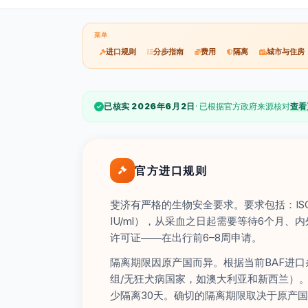
菜单
进口规则
分步指南
费用
隔离
城市与住房
已核实 2026年6月2日
· 已根据官方政府来源核对
查看
官方进口规则
斐济有严格的生物安全要求。要求包括：ISO
IU/ml），从采血之日起需要等待6个月、
许可证——在出行前6–8周申请。
隔离期限因原产国而异。根据当前BAF进口
组/无狂犬病国家，如澳大利亚和新西兰）
少隔离30天。确切的隔离期限取决于原产