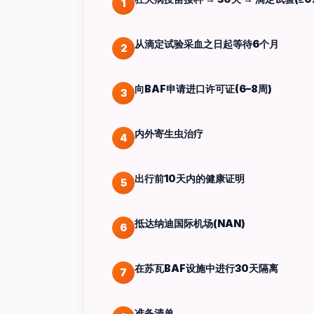
1
从滴定试验采血之日起等待6个月
2
向BAF申请进口许可证(6–8周)
3
内外寄生虫治疗
4
出行前10天内的健康证明
5
抵达纳迪国际机场(NAN)
6
在苏瓦BAF设施中进行30天隔离
7
准备清单