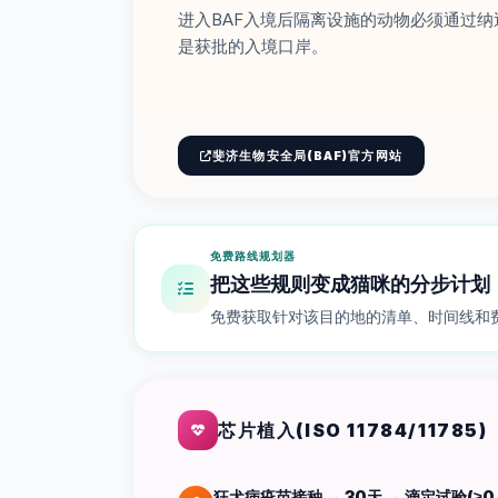
进入BAF入境后隔离设施的动物必须通过
是获批的入境口岸。
斐济生物安全局(BAF)官方网站
免费路线规划器
把这些规则变成猫咪的分步计划
免费获取针对该目的地的清单、时间线和
芯片植入(ISO 11784/11785)
狂犬病疫苗接种 → 30天 → 滴定试验(≥0.5 