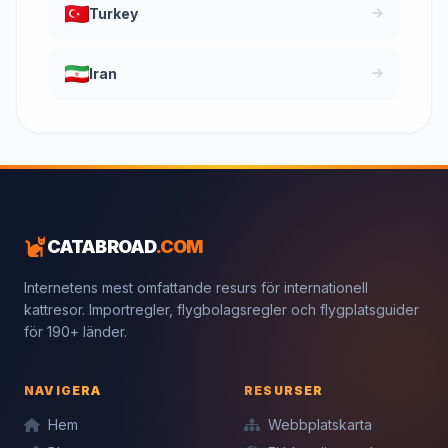
Turkey
Iran
CATABROAD
.COM
Internetens mest omfattande resurs för internationell
kattresor. Importregler, flygbolagsregler och flygplatsguider
för 190+ länder.
NAVIGERA
RESURSER
Hem
Webbplatskarta