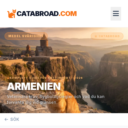
CATABROAD
.COM
MEDEL SVÅRIGHET
CATABROAD
KOMPLETT GUIDE FÖR KATTIMPORT · 2026
ARMENIEN
Veterinära krav, flygbolagsregler och vad du kan
förvänta dig vid gränsen
SÖK