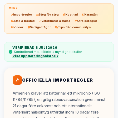
MENY
Importregler
Steg för steg
Kostnad
Karantän
Stad & Bostad
Veterinärer & Hälsa
Utreiseregler
Videor
Vanliga frågor
Tips från communityn
VERIFIERAD 8 JULI 2026
· Kontrollerad mot officiella myndighetskallor
Visa uppdateringshistorik
OFFICIELLA IMPORTREGLER
Armenien kräver att katter har ett mikrochip (ISO
11784/11785), en giltig rabiesvaccination given minst
21 dagar före ankomst och ett internationellt
veterinärt hälsointyg utfärdat inom 10 dagar före