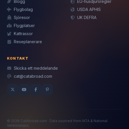
Blogg
EU-husdjursregler
Flygbolag
USDA APHIS
Sjöresor
UK DEFRA
Flygplatser
Kattrassor
Reseplanerare
KONTAKT
Skicka ett meddelande
cat@catabroad.com
© 2026 CatAbroad.com · Data sourced from IATA & National
Veterinarians.