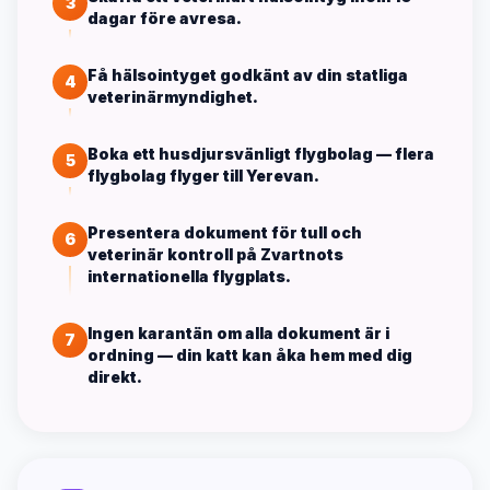
3
dagar före avresa.
Få hälsointyget godkänt av din statliga
4
veterinärmyndighet.
Boka ett husdjursvänligt flygbolag — flera
5
flygbolag flyger till Yerevan.
Presentera dokument för tull och
6
veterinär kontroll på Zvartnots
internationella flygplats.
Ingen karantän om alla dokument är i
7
ordning — din katt kan åka hem med dig
direkt.