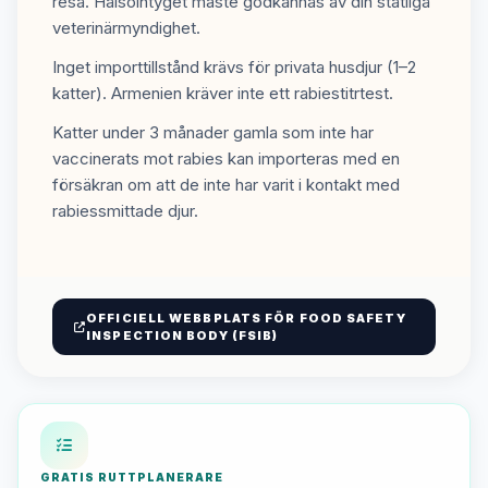
resa. Hälsointyget måste godkännas av din statliga
veterinärmyndighet.
Inget importtillstånd krävs för privata husdjur (1–2
katter). Armenien kräver inte ett rabiestitrtest.
Katter under 3 månader gamla som inte har
vaccinerats mot rabies kan importeras med en
försäkran om att de inte har varit i kontakt med
rabiessmittade djur.
OFFICIELL WEBBPLATS FÖR FOOD SAFETY
INSPECTION BODY (FSIB)
GRATIS RUTTPLANERARE