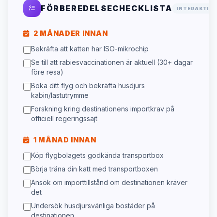
FÖRBEREDELSECHECKLISTA
INTERAKTIV
2 MÅNADER INNAN
Bekräfta att katten har ISO-mikrochip
Se till att rabiesvaccinationen är aktuell (30+ dagar
före resa)
Boka ditt flyg och bekräfta husdjurs
kabin/lastutrymme
Forskning kring destinationens importkrav på
officiell regeringssajt
1 MÅNAD INNAN
Köp flygbolagets godkända transportbox
Börja träna din katt med transportboxen
Ansök om importtillstånd om destinationen kräver
det
Undersök husdjursvänliga bostäder på
destinationen