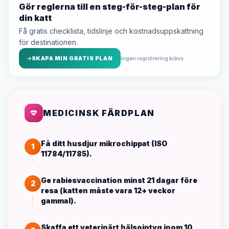
Gör reglerna till en steg-för-steg-plan för
din katt
Få gratis checklista, tidslinje och kostnadsuppskattning
för destinationen.
SKAPA MIN GRATIS PLAN
Ingen registrering krävs
MEDICINSK FÄRDPLAN
Få ditt husdjur mikrochippat (ISO
1
11784/11785).
Ge rabiesvaccination minst 21 dagar före
2
resa (katten måste vara 12+ veckor
gammal).
Skaffa ett veterinärt hälsointyg inom 10