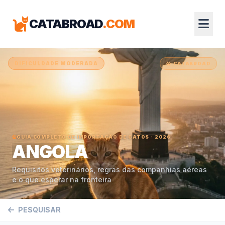
CATABROAD
.COM
DIFICULDADE MODERADA
CATABROAD
GUIA COMPLETO DE IMPORTAÇÃO DE GATOS · 2026
ANGOLA
Requisitos veterinários, regras das companhias aéreas
e o que esperar na fronteira
PESQUISAR