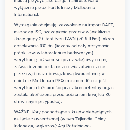
muszą przybyć jako cargo manifestowane
wyłącznie przez Port lotniczy Melbourne
International.
Wymagania obejmują: zezwolenie na import DAFF,
mikroczip ISO, szczepienie przeciw wściekliźnie
(kraje grupy 3), test tytru FAVN (≥0,5 IU/ml), okres
oczekiwania 180 dni (liczony od daty otrzymania
próbki krwi w laboratorium badawczym),
weryfikację tożsamości przez właściwy organ,
zaświadczenie o stanie zdrowia zatwierdzone
przez rząd oraz obowiązkową kwarantannę w
obiekcie Mickleham PEQ (minimum 10 dni, jeśli
weryfikacja tożsamości przez kompetentny organ
została ukończona przed pobraniem krwi, lub 30
dni w innym przypadku).
WAŻNE: Koty pochodzące z krajów niebędących
na liście zatwierdzonej (w tym Tajlandia, Chiny,
Indonezja, większość Azji Południowo-