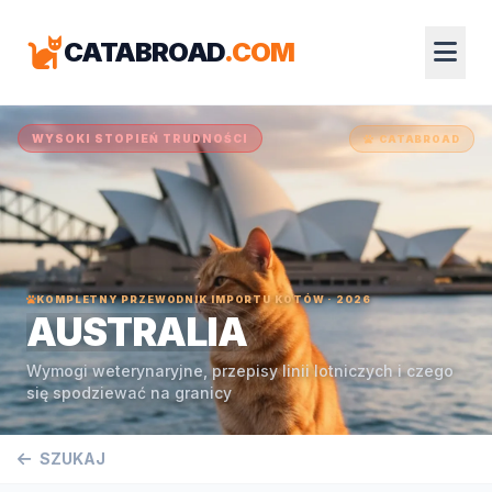
CATABROAD
.COM
WYSOKI STOPIEŃ TRUDNOŚCI
CATABROAD
KOMPLETNY PRZEWODNIK IMPORTU KOTÓW · 2026
AUSTRALIA
Wymogi weterynaryjne, przepisy linii lotniczych i czego
się spodziewać na granicy
SZUKAJ