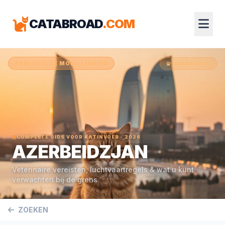
CATABROAD
.COM
GEMIDDELDE MOEILIJKHEID
CATABROAD
COMPLETE GIDS VOOR KATINVOER · 2026
AZERBEIDZJAN
Veterinaire vereisten, luchtvaartregels & wat u kunt
verwachten bij de grens
ZOEKEN