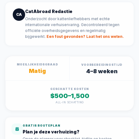
CatAbroad Redactie
CA
Onderzocht door kattenliefhebbers met echte
internationale verhuiservaring. Gecontroleerd tegen
officiële overheidsgegevens en regelmatig
bijgewerkt.
Een fout gevonden? Laat het ons weten.
MOEILIJKHEIDSGRAAD
VOORBEREIDINGSTIJD
Matig
4–8 weken
GESCHATTE KOSTEN
$500–1,500
ALL-IN SCHATTING
GRATIS ROUTEPLAN
Plan je deze verhuizing?
Open de planner voor checklist, tijdlijn en kosten.