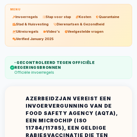
MENU
Invoerregels
Stap voor stap
Kosten
Quarantaine
Stad & Huisvesting
Dierenartsen & Gezondheid
Uitreisregels
Video's
Veelgestelde vragen
Verified January 2025
· GECONTROLEERD TEGEN OFFICIËLE
REGERINGSBRONNEN
Officiële invoerregels
AZERBEIDZJAN VEREIST EEN
INVOERVERGUNNING VAN DE
FOOD SAFETY AGENCY (AQTA),
EEN MICROCHIP (ISO
11784/11785), EEN GELDIGE
RABIESVACCINATIE DIE TEN