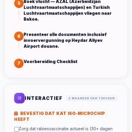
Boek vlucht — AZAL (Azerbeidzjan
5
Luchtvaartmaatschappijen) en Turkish
Luchtvaartmaatschappijen vliegen naar
Bakoe.
Presenteer alle documenten inclusief
6
invoervergunning op Heydar Aliyev
Airport douane.
Voorbereiding Checklist
7
INTERACTIEF
2 MAANDEN VAN TEVOREN
BEVESTIG DAT KAT ISO-MICROCHIP
HEEFT
Zorg dat rabiesvaccinatie actueel is (30+ dagen