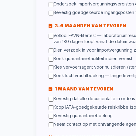
Onderzoek importvergunningsvereisten e
Bevestig goedgekeurde ingangsposten 
3–6 MAANDEN VAN TEVOREN
Voltooi FAVN-titertest — laboratoriumre
van 180 dagen loopt vanaf de datum waa
Dien verzoek in voor importvergunning zod
Boek quarantainefaciliteit indien vereist
Kies vervoersagent voor huisdieren (ste
Boek luchtvrachtboeking — lange leverti
1 MAAND VAN TEVOREN
Bevestig dat alle documentatie in orde is
Koop IATA-goedgekeurde reiskribbe (zorg
Bevestig quarantaineboeking
Neem contact op met ontvangende agent