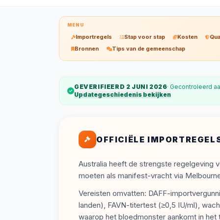
MENU
Importregels
Stap voor stap
Kosten
Qua
Bronnen
Tips van de gemeenschap
GEVERIFIEERD 2 JUNI 2026
· Gecontroleerd a
Updategeschiedenis bekijken
OFFICIËLE IMPORTREGEL
Australia heeft de strengste regelgeving v
moeten als manifest-vracht via Melbourne
Vereisten omvatten: DAFF-importvergunni
landen), FAVN-titertest (≥0,5 IU/ml), wa
waarop het bloedmonster aankomt in het te