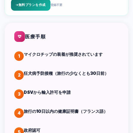
無料プランを作成
登録不要
医療手順
マイクロチップの装着が推奨されています
1
狂犬病予防接種（旅行の少なくとも30日前）
2
DSVから輸入許可を申請
3
旅行の10日以内の健康証明書（フランス語）
4
政府認可
5