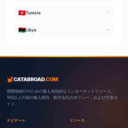
Tunisia
Libya
CATABROAD
.COM
国際猫旅行のための最も包括的なインターネットリソース。
190以上の国の輸入規則、航空会社のポリシー、および空港ガ
イド。
ナビゲート
リソース