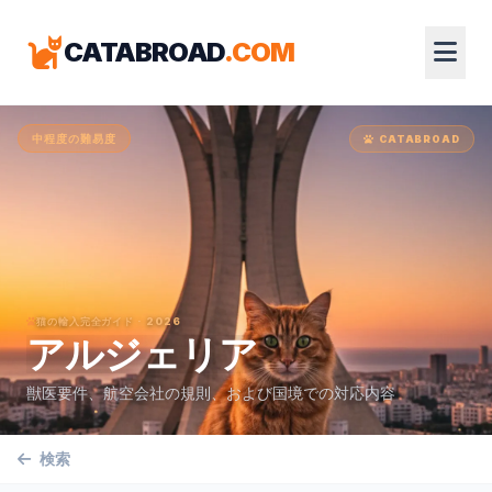
CATABROAD
.COM
中程度の難易度
CATABROAD
猫の輸入完全ガイド · 2026
アルジェリア
獣医要件、航空会社の規則、および国境での対応内容
検索