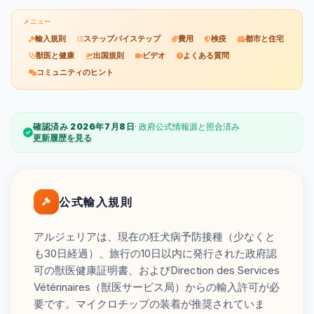
メニュー
輸入規則
ステップバイステップ
費用
検疫
都市と住宅
獣医と健康
出国規則
ビデオ
よくある質問
コミュニティのヒント
確認済み 2026年7月8日
· 政府公式情報源と照合済み
更新履歴を見る
公式輸入規則
アルジェリアは、現在の狂犬病予防接種（少なくと
も30日経過）、旅行の10日以内に発行された政府認
可の獣医健康証明書、およびDirection des Services
Vétérinaires（獣医サービス局）からの輸入許可が必
要です。マイクロチップの装着が推奨されていま