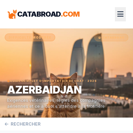
CATABROAD
.COM
DIFFICULTÉ MODÉRÉE
CATABROAD
GUIDE COMPLET D'IMPORTATION DE CHAT · 2026
AZERBAÏDJAN
Exigences vétérinaires, règles des compagnies
aériennes et ce à quoi s'attendre à la frontière
RECHERCHER