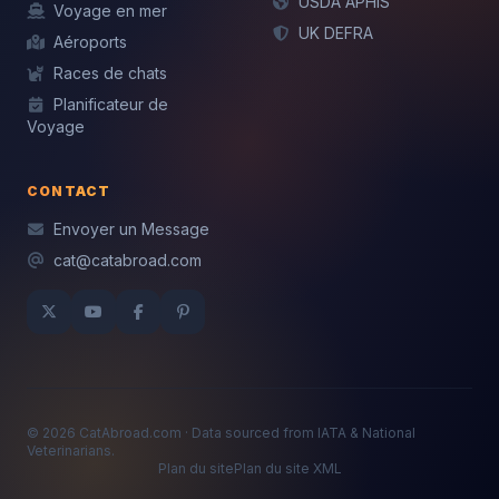
USDA APHIS
Voyage en mer
UK DEFRA
Aéroports
Races de chats
Planificateur de
Voyage
CONTACT
Envoyer un Message
cat@catabroad.com
© 2026 CatAbroad.com · Data sourced from IATA & National
Veterinarians.
Plan du site
Plan du site XML