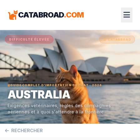
CATABROAD
.COM
DIFFICULTÉ ÉLEVÉE
CATABROAD
GUIDE COMPLET D'IMPORTATION DE CHAT · 2026
AUSTRALIA
Exigences vétérinaires, règles des compagnies
aériennes et à quoi s'attendre à la frontière
RECHERCHER