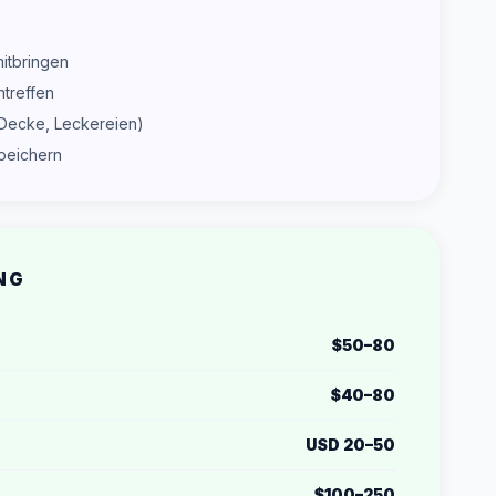
itbringen
ntreffen
 Decke, Leckereien)
speichern
NG
$50–80
$40–80
USD 20–50
$100–250