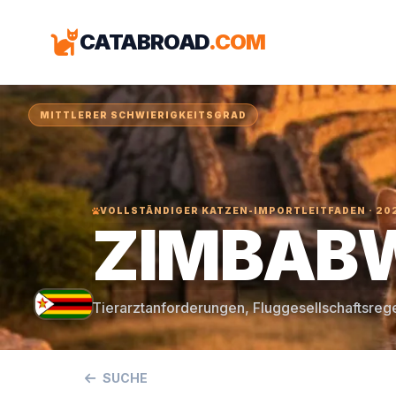
CATABROAD
.COM
MITTLERER SCHWIERIGKEITSGRAD
VOLLSTÄNDIGER KATZEN-IMPORTLEITFADEN · 20
ZIMBAB
Tierarztanforderungen, Fluggesellschaftsreg
SUCHE