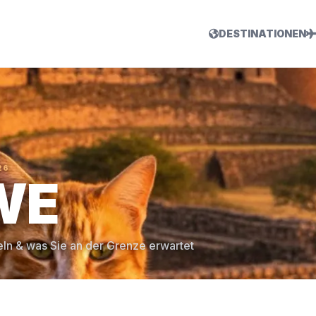
DESTINATIONEN
26
WE
eln & was Sie an der Grenze erwartet