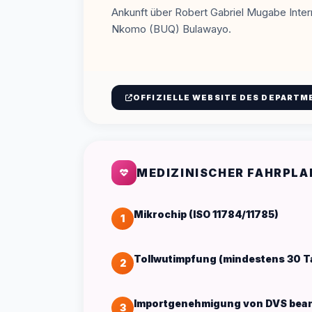
Ankunft über Robert Gabriel Mugabe Inte
Nkomo (BUQ) Bulawayo.
OFFIZIELLE WEBSITE DES DEPARTM
MEDIZINISCHER FAHRPLA
Mikrochip (ISO 11784/11785)
1
Tollwutimpfung (mindestens 30 Ta
2
Importgenehmigung von DVS bea
3