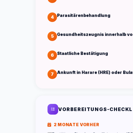
Parasitärenbehandlung
4
Gesundheitszeugnis innerhalb von
5
Staatliche Bestätigung
6
Ankunft in Harare (HRE) oder Bul
7
VORBEREITUNGS-CHECKL
2 MONATE VORHER