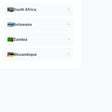
South Africa
Botswana
Zambia
Mozambique