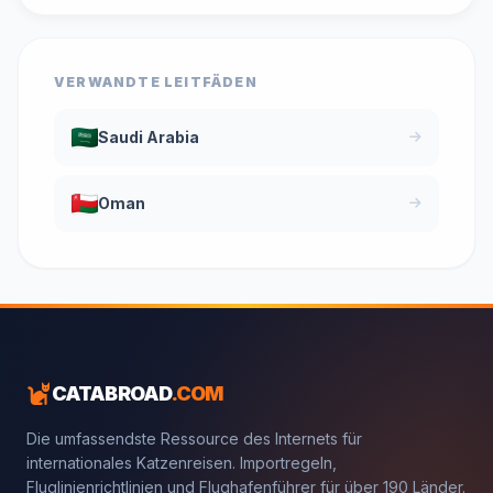
VERWANDTE LEITFÄDEN
Saudi Arabia
Oman
CATABROAD
.COM
Die umfassendste Ressource des Internets für
internationales Katzenreisen. Importregeln,
Fluglinienrichtlinien und Flughafenführer für über 190 Länder.