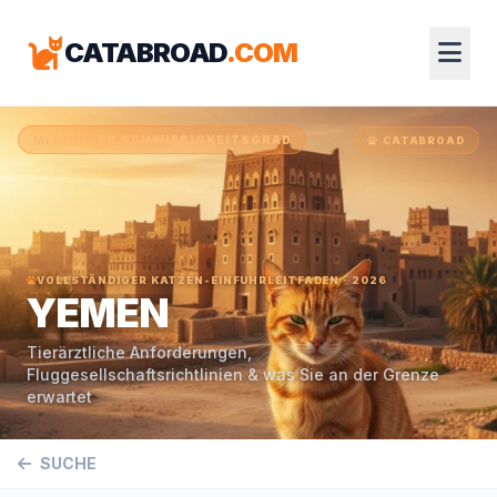
CATABROAD
.COM
MITTLERER SCHWIERIGKEITSGRAD
CATABROAD
VOLLSTÄNDIGER KATZEN-EINFUHRLEITFADEN · 2026
YEMEN
Tierärztliche Anforderungen,
Fluggesellschaftsrichtlinien & was Sie an der Grenze
erwartet
SUCHE