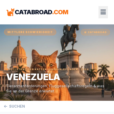
CATABROAD
.COM
MITTLERE SCHWIERIGKEIT
CATABROAD
VOLLSTÄNDIGER KATZEN-EINFUHRLEITFADEN · 2026
VENEZUELA
Tierarztanforderungen, Fluggesellschaftsregeln & was
Sie an der Grenze erwartet
SUCHEN