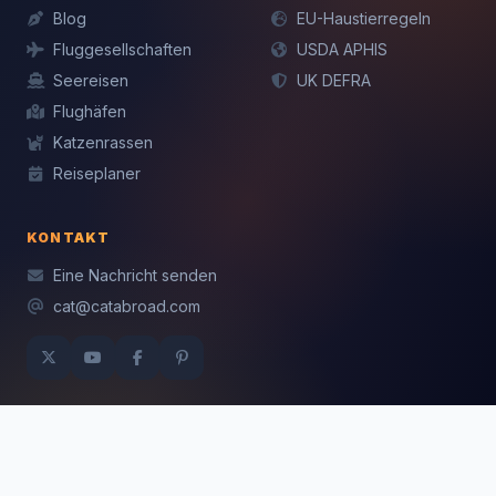
Blog
EU-Haustierregeln
Fluggesellschaften
USDA APHIS
Seereisen
UK DEFRA
Flughäfen
Katzenrassen
Reiseplaner
KONTAKT
Eine Nachricht senden
cat@catabroad.com
© 2026 CatAbroad.com · Data sourced from IATA & National
Veterinarians.