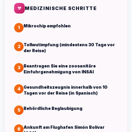
MEDIZINISCHE SCHRITTE
Mikrochip empfohlen
1
Tollwutimpfung (mindestens 30 Tage vor
2
der Reise)
Beantragen Sie eine zoosanitäre
3
Einfuhrgenehmigung von INSAI
Gesundheitszeugnis innerhalb von 10
4
Tagen vor der Reise (in Spanisch)
Behördliche Beglaubigung
5
Ankunft am Flughafen Simón Bolívar
6