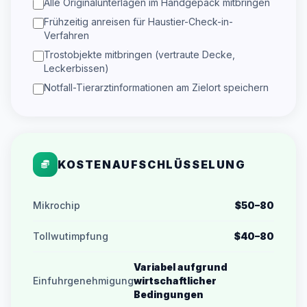
Alle Originalunterlagen im Handgepäck mitbringen
Frühzeitig anreisen für Haustier-Check-in-
Verfahren
Trostobjekte mitbringen (vertraute Decke,
Leckerbissen)
Notfall-Tierarztinformationen am Zielort speichern
KOSTENAUFSCHLÜSSELUNG
Mikrochip
$50–80
Tollwutimpfung
$40–80
Variabel aufgrund
Einfuhrgenehmigung
wirtschaftlicher
Bedingungen