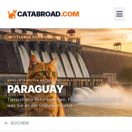
CATABROAD
.COM
MITTLERER SCHWIERIGKEITSGRAD
CATABROAD
VOLLSTÄNDIGER KATZENEINFUHR-LEITFADEN · 2026
PARAGUAY
Tierärztliche Anforderungen, Fluggesellschaftsregeln &
was Sie an der Grenze erwartet
SUCHEN