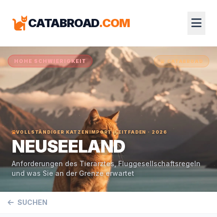
CATABROAD
.COM
HOHE SCHWIERIGKEIT
CATABROAD
VOLLSTÄNDIGER KATZENIMPORT-LEITFADEN · 2026
NEUSEELAND
Anforderungen des Tierarztes, Fluggesellschaftsregeln
und was Sie an der Grenze erwartet
SUCHEN