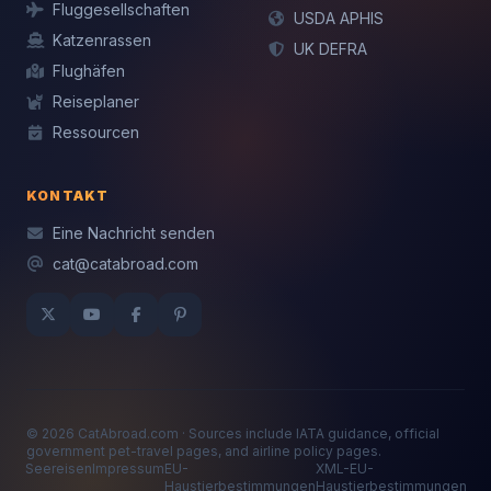
Fluggesellschaften
USDA APHIS
Katzenrassen
UK DEFRA
Flughäfen
Reiseplaner
Ressourcen
KONTAKT
Eine Nachricht senden
cat@catabroad.com
© 2026 CatAbroad.com · Sources include IATA guidance, official
government pet-travel pages, and airline policy pages.
Seereisen
Impressum
EU-
XML-EU-
Haustierbestimmungen
Haustierbestimmungen