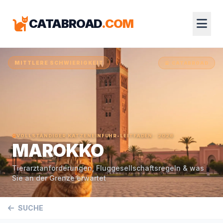
CATABROAD
.COM
MITTLERE SCHWIERIGKEIT
CATABROAD
VOLLSTÄNDIGER KATZENEINFUHR-LEITFADEN · 2026
MAROKKO
Tierarztanforderungen, Fluggesellschaftsregeln & was
Sie an der Grenze erwartet
SUCHE