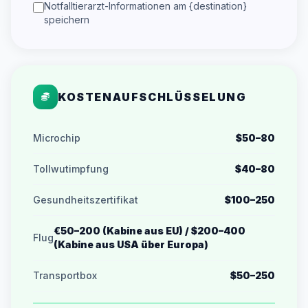
Notfalltierarzt-Informationen am {destination}
speichern
KOSTENAUFSCHLÜSSELUNG
Microchip
$50–80
Tollwutimpfung
$40–80
Gesundheitszertifikat
$100–250
€50–200 (Kabine aus EU) / $200–400
Flug
(Kabine aus USA über Europa)
Transportbox
$50–250