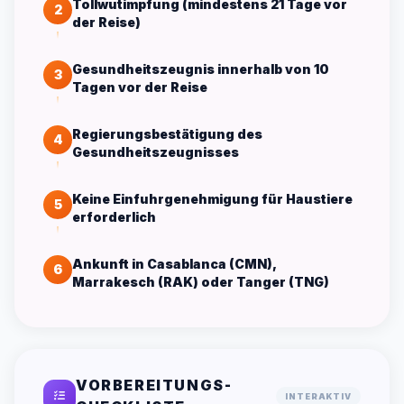
Tollwutimpfung (mindestens 21 Tage vor
2
der Reise)
Gesundheitszeugnis innerhalb von 10
3
Tagen vor der Reise
Regierungsbestätigung des
4
Gesundheitszeugnisses
Keine Einfuhrgenehmigung für Haustiere
5
erforderlich
Ankunft in Casablanca (CMN),
6
Marrakesch (RAK) oder Tanger (TNG)
VORBEREITUNGS-
INTERAKTIV