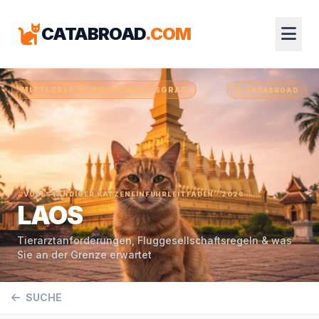
CATABROAD
.COM
MITTLERER SCHWIERIGKEITSGRAD
CATABROAD
VOLLSTÄNDIGER KATZENEINFUHRLEITFADEN · 2026
LAOS
Tierarztanforderungen, Fluggesellschaftsregeln & was
Sie an der Grenze erwartet
SUCHE