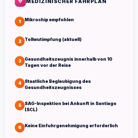
MEDIZINISCHER FAHRPLAN
Mikrochip empfohlen
1
Tollwutimpfung (aktuell)
2
Gesundheitszeugnis innerhalb von 10
3
Tagen vor der Reise
Staatliche Beglaubigung des
4
Gesundheitszeugnisses
SAG-Inspektion bei Ankunft in Santiago
5
(SCL)
Keine Einfuhrgenehmigung erforderlich
6