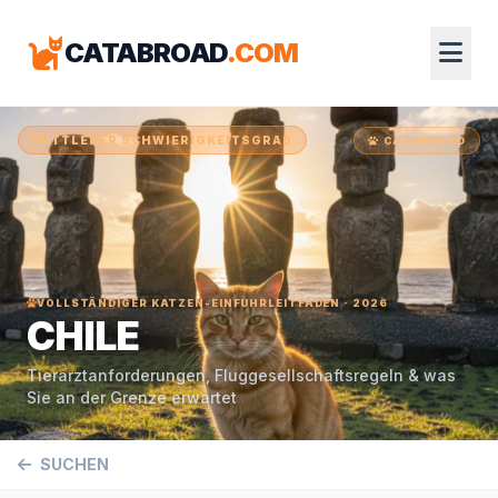
CATABROAD
.COM
MITTLERER SCHWIERIGKEITSGRAD
CATABROAD
VOLLSTÄNDIGER KATZEN-EINFUHRLEITFADEN · 2026
CHILE
Tierarztanforderungen, Fluggesellschaftsregeln & was
Sie an der Grenze erwartet
SUCHEN