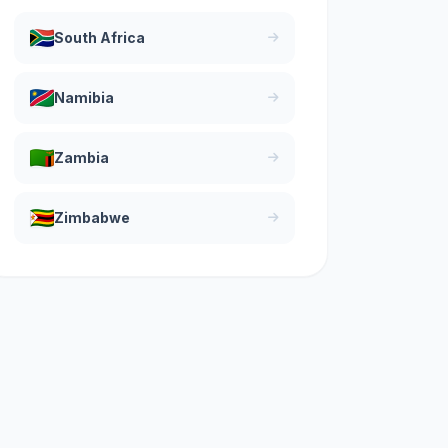
South Africa
Namibia
Zambia
Zimbabwe