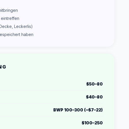
itbringen
eintreffen
Decke, Leckerlis)
 gespeichert haben
NG
$50–80
$40–80
BWP 100–300 (~$7–22)
$100–250