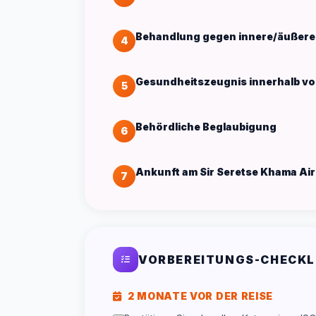
Behandlung gegen innere/äußere
4
Gesundheitszeugnis innerhalb von
5
Behördliche Beglaubigung
6
Ankunft am Sir Seretse Khama Air
7
VORBEREITUNGS-CHECKL
2 MONATE VOR DER REISE