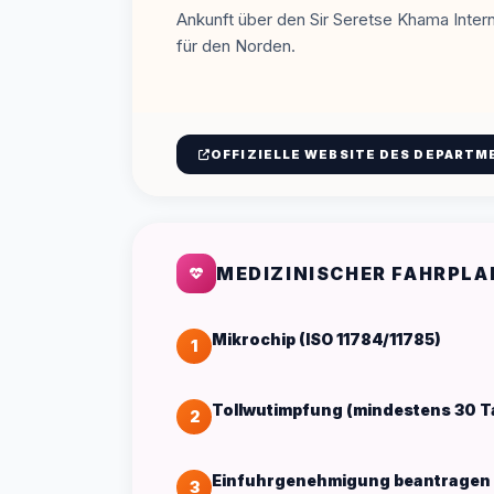
Ankunft über den Sir Seretse Khama Inte
für den Norden.
OFFIZIELLE WEBSITE DES DEPARTM
MEDIZINISCHER FAHRPLA
Mikrochip (ISO 11784/11785)
1
Tollwutimpfung (mindestens 30 Ta
2
Einfuhrgenehmigung beantragen
3