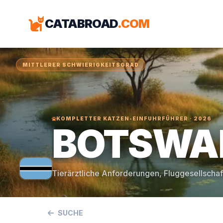
CATABROAD
.COM
MITTLERER SCHWIERIGKEITSGRAD
KOMPLETTER KATZEN-EINFUHRFÜHRER · 2026
BOTSWA
Tierärztliche Anforderungen, Fluggesellschaf
SUCHE