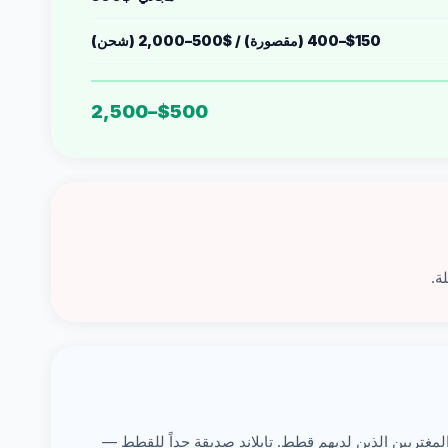
$150–400 (مقصورة) / $500–2,000 (شحن)
$500–2,500
ة.
لمغتربين الذين لديهم قطط. تايلاند صديقة جداً للقطط —