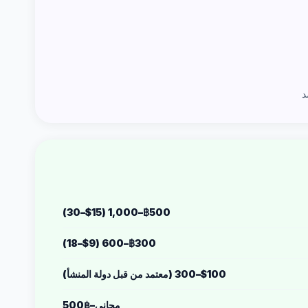
د
฿500–1,000 ($15–30)
฿300–600 ($9–18)
$100–300 (معتمد من قبل دولة المنشأ)
مجاني–฿500