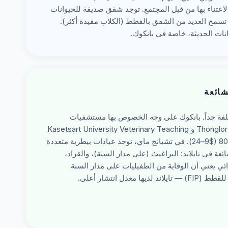
الاعتناء بها من قبل المجتمع. توجد شقق صديقة للحيوانات
أليفة على مواقع مثل DDProperty و Hipflat. تسمح العديد من الشقق بالقطط (الكلاب مقيدة أكثر).
انات الحديثة، خاصة في بانكوك.
شائعة
لتكلفة جداً. بانكوك على وجه الخصوص بها مستشفيات
حيوانية من الدرجة العالمية (مثل Thonglor Pet Hospital و Kasetsart University Veterinary Teaching
Hospital). تكلفة زيارة بيطرية قياسية ฿300–800 ($9–24). في تشيانج ماي، توجد عيادات بيطرية متعددة
عة في تايلاند: البراغيث (على مدار السنة)، والقراد،
توائي يعني أن الوقاية من الطفيليات على مدار السنة
ل انتشار أعلى.