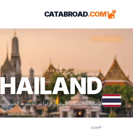
CATABROAD
.COM
CATABROAD
دليل استيراد القطط الشامل · 2026
HAILAND
متطلبات الطبيب البيطري وقواعد الخطوط الجوية وما
بحث