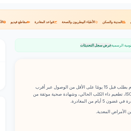
المدينة والسكن
الأطباء البيطريون والصحة
قواعد المغادرة
مقاطع فيديو
الأ
ومية الرسمية
عرض سجل التحديثات
Thailand تتطلب: تصريح استيراد من DLD (تقدم بطلب قبل 15 يومًا على الأقل من الوصول عبر أقرب
سفارة تايلاندية أو DLD مباشرة)، ميكروتشيب ISO، تطعيم داء الكلب الحالي، وشهادة صحية موثقة من
يام من المغادرة.
 الأمراض المعدية.