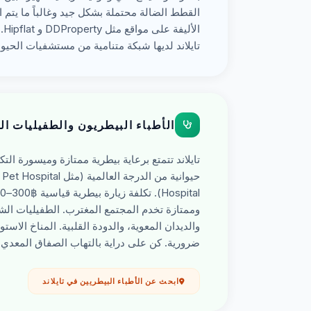
القطط الضالة محتملة بشكل جيد وغالباً ما يتم 
ال
تايلاند لديها شبكة متنامية من مستشفيات الحيو
الأطباء البيطريون والطفيليات ال
تايلاند تتمتع برعاية بيطرية ممتازة وميسورة ا
وممتازة تخدم المجتمع المغترب. الطفيليات الشائ
والديدان المعوية، والدودة القلبية. المناخ الاس
ضرورية. كن على دراية بالتهاب الصفاق المعدي للقطط (FIP) — تايلاند لديها معد
ابحث عن الأطباء البيطريين في تايلاند