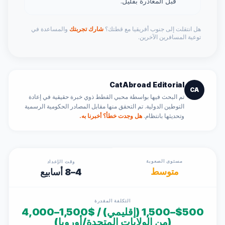
قبل المغادرة بقليل.
هل انتقلت إلى جنوب أفريقيا مع قطتك؟
شارك تجربتك
والمساعدة في
توعية المسافرين الآخرين.
CatAbroad Editorial
CA
تم البحث فيها بواسطة محبي القطط ذوي خبرة حقيقية في إعادة
التوطين الدولية. تم التحقق منها مقابل المصادر الحكومية الرسمية
وتحديثها بانتظام.
هل وجدت خطأ؟ أخبرنا به.
مستوى الصعوبة
وقت الإعداد
متوسط
4–8 أسابيع
التكلفة المقدرة
$500–1,500 (إقليمي) / $1,500–4,000
(من الولايات المتحدة/أوروبا)