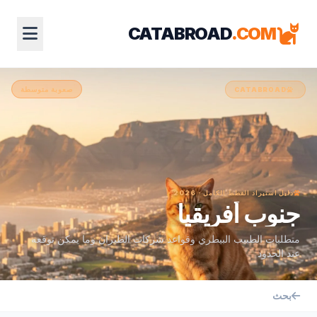
CATABROAD
.COM
صعوبة متوسطة
CATABROAD
دليل استيراد القطط الكامل · 2026
جنوب أفريقيا
متطلبات الطبيب البيطري وقواعد شركات الطيران وما يمكن توقعه
عند الحدود
بحث