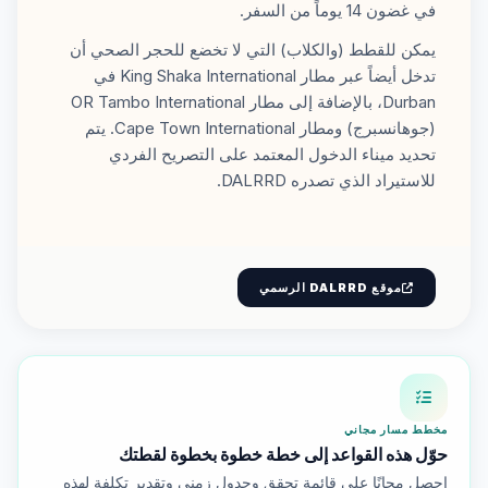
في غضون 14 يوماً من السفر.
يمكن للقطط (والكلاب) التي لا تخضع للحجر الصحي أن
تدخل أيضاً عبر مطار King Shaka International في
Durban، بالإضافة إلى مطار OR Tambo International
(جوهانسبرج) ومطار Cape Town International. يتم
تحديد ميناء الدخول المعتمد على التصريح الفردي
للاستيراد الذي تصدره DALRRD.
موقع DALRRD الرسمي
مخطط مسار مجاني
حوّل هذه القواعد إلى خطة خطوة بخطوة لقطتك
احصل مجانًا على قائمة تحقق وجدول زمني وتقدير تكلفة لهذه