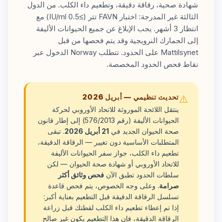
شهادة صحية، رقاقة دقيقة، وتطعيم داء الكلب. من الدول
الثالثة غير المدرجة: اختبار FAVN تتر (≥0.5 IU/ml) مع
انتظار 3 أشهر. يجب الإبلاغ عن جميع الحيوانات الأليفة
إلى الجمارك النرويجية وقد يتم فحصها من قبل
Mattilsynet على الحدود. تتطلب Norway الدخول عبر
نقاط فحص الحدود المخصصة.
تحديث تنظيمي — أبريل 2026
⚠️
ينتقل اللائحة الموروثة للاتحاد الأوروبي لحركة
الحيوانات الأليفة (رقم 576/2013) إلى إطار قانون
صحة الحيوان الجديد في
21 أبريل 2026
. تبقى
المتطلبات الأساسية دون تغيير — الرقاقة الدقيقة،
تطعيم داء الكلب، جواز سفر الحيوانات الأليفة
للاتحاد الأوروبي أو شهادة صحة الحيوان — لكن
سلطات الحدود تطبق الآن
فحص وثائق أكثر
صرامة
. وعلى وجه الخصوص، يتم فحص قاعدة
تسلسل الرقاقة الدقيقة قبل التطعيم بعناية أكبر:
إذا تم إعطاء تطعيم داء الكلب لقطتك قبل زراعة
الرقاقة الدقيقة، فإن هذا التطعيم يكون غير صالح