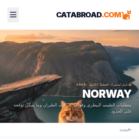
CATABROAD
.COM
صعوبة متوسطة
CATABROAD
دليل استيراد القطط الكامل · 2026
NORWAY
متطلبات الطبيب البيطري وقواعد شركات الطيران وما يمكن توقعه
على الحدود
بحث