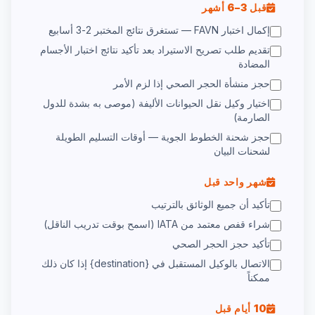
قبل 3–6 أشهر
إكمال اختبار FAVN — تستغرق نتائج المختبر 2-3 أسابيع
تقديم طلب تصريح الاستيراد بعد تأكيد نتائج اختبار الأجسام
المضادة
حجز منشأة الحجر الصحي إذا لزم الأمر
اختيار وكيل نقل الحيوانات الأليفة (موصى به بشدة للدول
الصارمة)
حجز شحنة الخطوط الجوية — أوقات التسليم الطويلة
لشحنات البيان
شهر واحد قبل
تأكيد أن جميع الوثائق بالترتيب
شراء قفص معتمد من IATA (اسمح بوقت تدريب الناقل)
تأكيد حجز الحجر الصحي
الاتصال بالوكيل المستقبل في {destination} إذا كان ذلك
ممكناً
10 أيام قبل