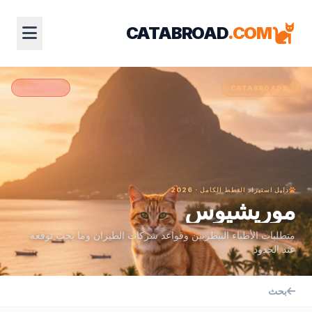
CATABROAD
.COM
صعوبة عالية
CATABROAD
دليل استيراد القطط الكامل · 2026
موريشيوس
متطلبات الأطباء البيطريين وقواعد شركات الطيران وما يجب توقعه
عند الحدود
بحث