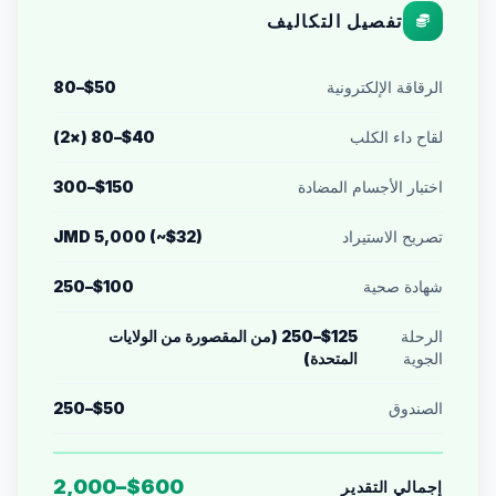
تفصيل التكاليف
الرقاقة الإلكترونية
$50–80
لقاح داء الكلب
$40–80 (×2)
اختبار الأجسام المضادة
$150–300
تصريح الاستيراد
JMD 5,000 (~$32)
شهادة صحية
$100–250
الرحلة
$125–250 (من المقصورة من الولايات
الجوية
المتحدة)
الصندوق
$50–250
$600–2,000
إجمالي التقدير