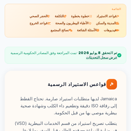
القائمة
قواعد الاستيراد
خطوة بخطوة
التكلفة
الحجر الصحي
المدينة والسكن
الأطباء البيطريون والصحة
قواعد الخروج
فيديوهات
الأسئلة الشائعة
نصائح المجتمع
تم التحقق 8 يوليو 2026
· تمت المراجعة وفق المصادر الحكومية الرسمية
عرض سجل التحديثات
قواعس الاستيراد الرسمية
Jamaica لديها متطلبات استيراد صارمة. تحتاج القطط
إلى رقاقة ISO دقيقة وتطعيم داء الكلب وشهادة صحية
بيطرية موصى بها من قبل الحكومة.
يتطلب تصريح استيراد من قسم الخدمات البيطرية (VSD)
في وزارة الزراعة — قدم الطلب قبل السفر بما لا يقل