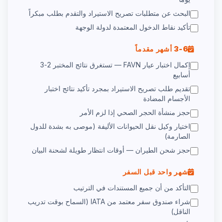
البحث عن متطلبات تصريح الاستيراد والتقدم بطلب مبكراً
تأكيد نقاط الدخول المعتمدة لدولة الوجهة
3-6 أشهر مقدماً
إكمال اختبار عيار FAVN — تستغرق نتائج المختبر 2-3
أسابيع
تقديم طلب تصريح الاستيراد بمجرد تأكيد نتائج اختبار
الأجسام المضادة
حجز منشأة الحجر الصحي إذا لزم الأمر
اختيار وكيل نقل الحيوانات الأليفة (موصى به بشدة للدول
الصارمة)
حجز شحن الطيران — أوقات انتظار طويلة لشحنة البيان
شهر واحد قبل السفر
التأكد من أن جميع المستندات في الترتيب
شراء صندوق سفر معتمد من IATA (السماح بوقت تدريب
الناقل)