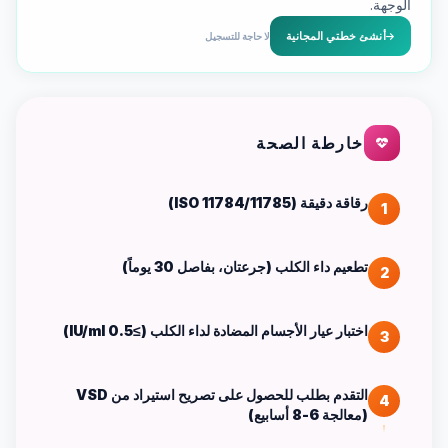
الوجهة.
أنشئ خطتي المجانية
لا حاجة للتسجيل
خارطة الصحة
رقاقة دقيقة (ISO 11784/11785)
1
تطعيم داء الكلب (جرعتان، بفاصل 30 يوماً)
2
اختبار عيار الأجسام المضادة لداء الكلب (≥0.5 IU/ml)
3
التقدم بطلب للحصول على تصريح استيراد من VSD
4
(معالجة 6-8 أسابيع)