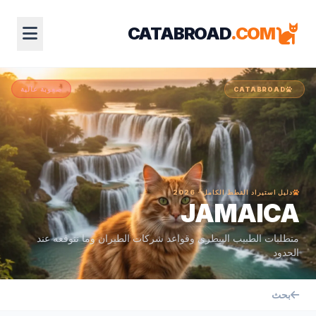
CATABROAD
.COM
صعوبة عالية
CATABROAD
دليل استيراد القطط الكامل · 2026
JAMAICA
متطلبات الطبيب البيطري وقواعد شركات الطيران وما تتوقعه عند
الحدود
بحث