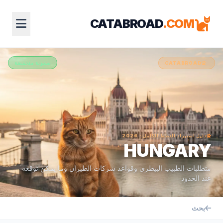
CATABROAD
.COM
صعوبة منخفضة
CATABROAD
دليل استيراد القطط الكامل · 2026
HUNGARY
متطلبات الطبيب البيطري وقواعد شركات الطيران وما يمكن توقعه
عند الحدود
بحث