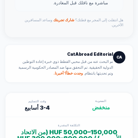
مباشرة مع ناقلك قبل المغادرة.
هل انتقلت إلى المجر مع قطتك؟
شارك تجربتك
وساعد المسافرين
الآخرين.
CatAbroad Editorial
CA
تم البحث عنه من قبل محبي القطط ذوي خبرة إعادة التوطين
الدولية الحقيقية. تم التحقق منها ضد المصادر الحكومية الرسمية
وتم تحديثها بانتظام.
وجدت خطأ؟ أخبرنا.
الصعوبة
وقت التسليم
منخفض
3-4 أسابيع
التكلفة المقدرة
HUF 50,000–150,000 (من الاتحاد