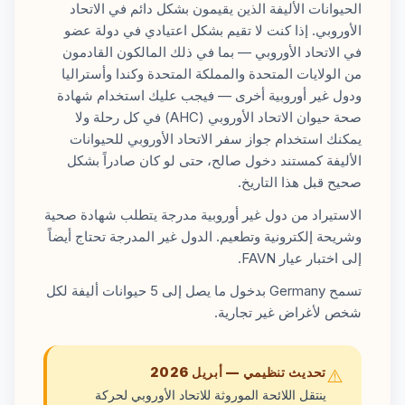
الحيوانات الأليفة الذين يقيمون بشكل دائم في الاتحاد
الأوروبي. إذا كنت لا تقيم بشكل اعتيادي في دولة عضو
في الاتحاد الأوروبي — بما في ذلك المالكون القادمون
من الولايات المتحدة والمملكة المتحدة وكندا وأستراليا
ودول غير أوروبية أخرى — فيجب عليك استخدام شهادة
صحة حيوان الاتحاد الأوروبي (AHC) في كل رحلة ولا
يمكنك استخدام جواز سفر الاتحاد الأوروبي للحيوانات
الأليفة كمستند دخول صالح، حتى لو كان صادراً بشكل
صحيح قبل هذا التاريخ.
الاستيراد من دول غير أوروبية مدرجة يتطلب شهادة صحية
وشريحة إلكترونية وتطعيم. الدول غير المدرجة تحتاج أيضاً
إلى اختبار عيار FAVN.
تسمح Germany بدخول ما يصل إلى 5 حيوانات أليفة لكل
شخص لأغراض غير تجارية.
تحديث تنظيمي — أبريل 2026
⚠️
ينتقل اللائحة الموروثة للاتحاد الأوروبي لحركة