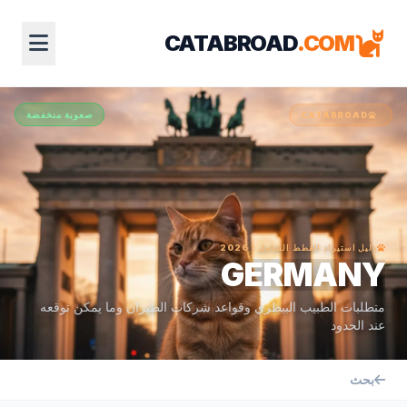
CATABROAD
.COM
صعوبة منخفضة
CATABROAD
دليل استيراد القطط الشامل · 2026
GERMANY
متطلبات الطبيب البيطري وقواعد شركات الطيران وما يمكن توقعه
عند الحدود
بحث