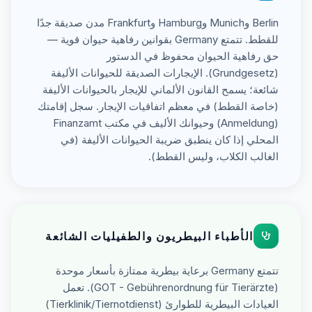
Berlin وMunich وHamburg وFrankfurt مدن صديقة جدًا
للقطط. تتمتع Germany بقوانين رفاهية حيوان قوية —
حق رفاهية الحيوان محفوظ في الدستور
(Grundgesetz). الإيجارات الصديقة للحيوانات الأليفة
شائعة؛ يسمح القانون الألماني للإيجار بالحيوانات الأليفة
(خاصة القطط) في معظم اتفاقيات الإيجار. سجل إقامتك
(Anmeldung) وحيوانك الأليف في مكتب Finanzamt
المحلي إذا كان ينطبق ضريبة الحيوانات الأليفة (في
الغالب الكلاب، وليس القطط).
الأطباء البيطريون والطفيليات الشائعة
تتمتع Germany برعاية بيطرية ممتازة بأسعار موحدة
(GOT - Gebührenordnung für Tierärzte). تعمل
العيادات البيطرية للطوارئ (Tierklinik/Tiernotdienst)