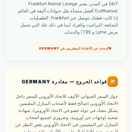
24/7 في المدن. يعتبر Frankfurt Animal Lounge
(Lufthansa) أفضل منشأة نقل حيوانات أليفة في العالم
إذا كانت قطتك تتوصل عبر Frankfurt. الطفيليات
الشائعة: البراغيث والقراد (بما في ذلك تلك التي تحمل
مرض Lyme و TBE) والديدان.
البحث عن الأطباء البيطريين في GERMANY
قواعد الخروج — مغادرة GERMANY
جواز السفر الحيواني الأليف للاتحاد الأوروبي للسفر داخل
الاتحاد الأوروبي (صالح فقط لأصحاب المنازل المقيمين
بشكل معتاد في دولة عضو في الاتحاد الأوروبي). شهادة
صحية لوجهات غير أوروبية، وضروري لجميع أصحاب
المنازل غير المقيمين في الاتحاد الأوروبي بغض النظر عن
الوجهة. يقدم الأطباء البيطريون الألمان وثائق ممتازة