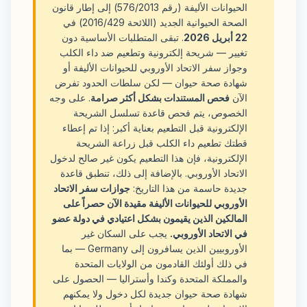
الحيوانات الأليفة (رقم 576/2013) إلى إطار قانون
الصحة الحيوانية الجديد (اللائحة 2016/429) في
22 أبريل 2026
. تبقى المتطلبات الأساسية دون
تغيير — شريحة إلكترونية وتطعيم ضد داء الكلب
وجواز سفر الاتحاد الأوروبي للحيوانات الأليفة أو
شهادة صحة حيوان — لكن سلطات الحدود تفرض
الآن
فحص المستندات بشكل أكثر صرامة
. على وجه
الخصوص، يتم فحص قاعدة تسلسل الشريحة
الإلكترونية قبل التطعيم بعناية أكبر: إذا تم إعطاء
قطتك تطعيم داء الكلب قبل زراعة الشريحة
الإلكترونية، فإن هذا التطعيم يكون غير صالح لدخول
الاتحاد الأوروبي. بالإضافة إلى ذلك، تنطبق قاعدة
جديدة حاسمة من هذا التاريخ:
جوازات سفر الاتحاد
الأوروبي للحيوانات الأليفة مقيدة الآن حصراً على
المالكين الذين يقيمون بشكل اعتيادي في دولة عضو
في الاتحاد الأوروبي.
يجب على السكان غير
الأوروبيين الذين يسافرون إلى Germany — بما
في ذلك أولئك القادمون من الولايات المتحدة
والمملكة المتحدة وكندا وأستراليا — الحصول على
شهادة صحة حيوان جديدة لكل دخول ولا يمكنهم