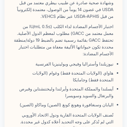
وشهادة صحية صادرة عن طبيب بيطري معتمد من قبل
USDA في غضون 14 يوماً من الوصول، معتمدة إلكترونياً
من قبل USDA-APHIS عبر نظام VEHCS.
اختبار الأجسام المضادة لداء الكلب (≥0.5 IU/mL من
معمل معتمد من GACC) مطلوب لمعظم الدول الأصلية.
تحتفظ GACC بقائمة رسمية تضم بالضبط 19 دولة/منطقة
محددة تكون حيواناتها الأليفة معفاة من متطلبات اختبار
الأجسام المضادة:
نيوزيلندا وأستراليا وفيجي وبولينيزيا الفرنسية
هاواي (الولايات المتحدة فقط) وغوام (الولايات
المتحدة فقط) وجامايكا
آيسلندا والمملكة المتحدة وأيرلندا وليختنشتاين وقبرص
والبرتغال والسويد وسويسرا
اليابان وسنغافورة وهونغ كونغ (الصين) وماكاو (الصين)
تُصنف الولايات المتحدة القارية ودول الاتحاد الأوروبي
التي لم تُذكر على وجه التحديد أعلاه كدول غير محددة.