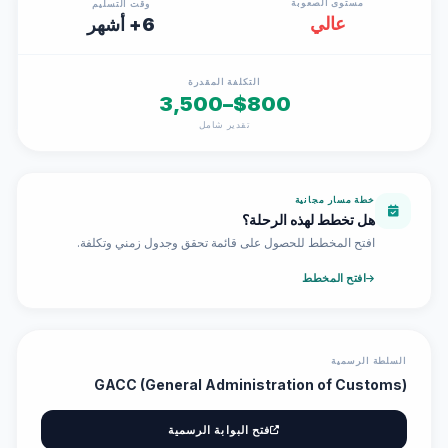
مستوى الصعوبة
وقت التسليم
عالي
6+ أشهر
التكلفة المقدرة
$800–3,500
تقدير شامل
خطة مسار مجانية
هل تخطط لهذه الرحلة؟
افتح المخطط للحصول على قائمة تحقق وجدول زمني وتكلفة.
افتح المخطط
السلطة الرسمية
GACC (General Administration of Customs)
فتح البوابة الرسمية