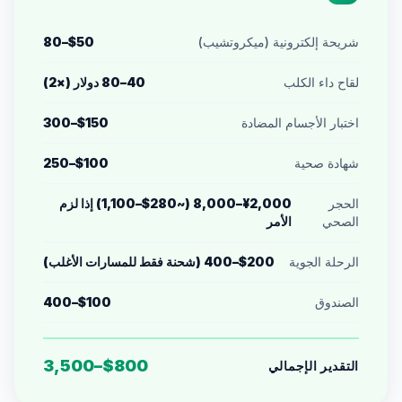
شريحة إلكترونية (ميكروتشيب)
$50–80
لقاح داء الكلب
40–80 دولار (×2)
اختبار الأجسام المضادة
$150–300
شهادة صحية
$100–250
الحجر
¥2,000–8,000 (~$280–1,100) إذا لزم
الصحي
الأمر
الرحلة الجوية
$200–400 (شحنة فقط للمسارات الأغلب)
الصندوق
$100–400
$800–3,500
التقدير الإجمالي