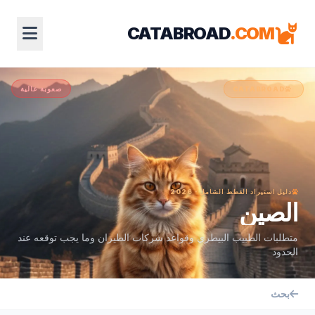
CATABROAD
.COM
صعوبة عالية
CATABROAD
دليل استيراد القطط الشامل · 2026
الصين
متطلبات الطبيب البيطري وقواعد شركات الطيران وما يجب توقعه عند
الحدود
بحث