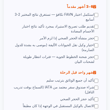
3-6 أشهر مقدماً
استكمل اختبار FAVN تكافؤ — تستغرق نتائج المختبر 2-3
أسابيع
تقديم طلب تصريح الاستيراد بمجرد تأكيد نتائج اختبار
الأجسام المضادة
حجز منشأة الحجر الصحي إذا لزم الأمر
اختيار وكيل نقل الحيوانات الأليفة (موصى به بشدة للدول
الصارمة)
حجز شحنة الخطوط الجوية — فترات انتظار طويلة
لشحنات البيان
شهر واحد قبل الرحلة
تأكيد أن جميع الوثائق بترتيب سليم
شراء صندوق سفر معتمد من IATA (السماح بوقت تدريب
الناقل)
تأكيد حجز الحجر الصحي
الاتصال بالوكيل المستقبل في الوجهة إذا كان مطبقاً