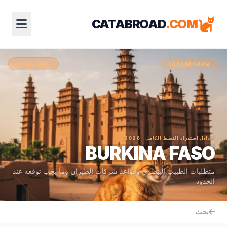
CATABROAD
.COM
صعوبة متوسطة
CATABROAD
دليل استيراد القطط الكامل · 2026
BURKINA FASO
متطلبات الطبيب البيطري وقواعد شركات الطيران وما يجب توقعه عند
الحدود
بحث