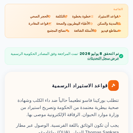
القائمة
قواعد الاستيراد
خطوة بخطوة
التكلفة
الحجر الصحي
المدينة والسكن
الأطباء البيطريون والصحة
قواعد المغادرة
مقاطع فيديو
الأسئلة الشائعة
نصائح المجتمع
تم التحقق 8 يوليو 2026
· تمت المراجعة وفق المصادر الحكومية الرسمية
عرض سجل التحديثات
قواعد الاستيراد الرسمية
تتطلب بوركينا فاسو تطعيماً حالياً ضد داء الكلب وشهادة
صحية بيطرية معتمدة من الحكومة وتصريح استيراد من
وزارة موارد الحيوان. الرقاقة الإلكترونية موصى بها.
يجب أن تكون الوثائق باللغة الفرنسية. الوصول عبر مطار
Thomas Sankara الدولي (OUA) بواغادوغو.