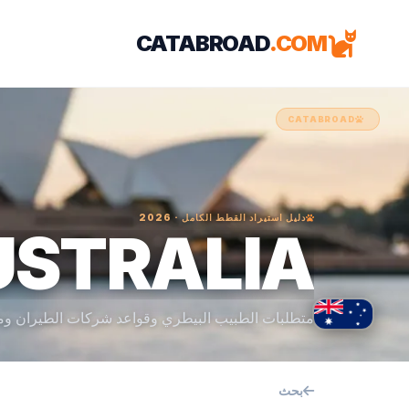
CATABROAD
.COM
CATABROAD
دليل استيراد القطط الكامل · 2026
USTRALIA
متطلبات الطبيب البيطري وقواعد شركات الطيران وما
بحث