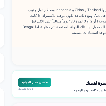
مهم: القطط الأصلية من دول غير معتمدة (بما فيها Thailand و China و Indonesia ومعظم دول جنوب
شرق آسيا) غير مؤهلة للاستيراد المباشر إلى Australia. ومع ذلك، قد تكون مؤهلة للاستيراد إذا كانت
مقيمة بشكل مستمر في دولة معتمدة من المجموعة 1 أو 2 أو 3 لمدة 180 يوماً متتالياً على الأقل قبل
الحجز، وتستوفي جميع شروط الاستيراد الأخرى المعمول بها لتلك الدولة المعتمدة. تم حظر قطط Bengal
خطوة لقطتك
أنشئ خطتي المجانية
لا حاجة للتسجيل
دير تكلفة لهذه الوجهة.