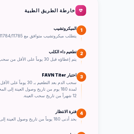
خارطة الطريق الطبية
الميكروتشيب
1
يتطلب ميكروتشيب متوافق مع ISO 11784/11785 قبل تطعيم داء الكلب.
تطعيم داء الكلب
2
يتم إعطاؤه قبل 30 يوماً على الأقل من سحب الدم.
اختبار FAVN Titer
3
12 شهراً من تاريخ سحب العينة.
فترة الانتظار
4
بحد أدنى 180 يوماً من تاريخ وصول العينة إلى المختبر.