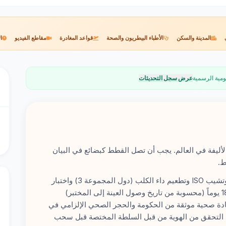
المدينة والسكن
الأطباء البيطريون والصحة
قواعد المغادرة
مقاطع الفيديو
ا
ومية الرسمية
عرض سجل التحديثات
وانات الأليفة في العالم. يجب أن تصل القطط كبضائع في البيان
تشمل المتطلبات: تصريح استيراد DAFF وميكروتشيب ISO وتطعيم داء الكلب (دول المجموعة 3) واختبار
FAVN titer (≥0.5 IU/ml) وفترة انتظار مدتها 180 يوماً (محسوبة من تاريخ وصول العينة إلى المختبر)
ة صحية موثقة من الحكومة والحجر الصحي الإلزامي في
Mick (بحد أدنى 10 أيام إذا تم التحقق من الهوية من قبل السلطة المختصة قبل سحب