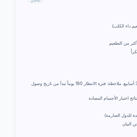
تفاعلي
راً
إكمال اختبار FAVN — تستغرق نتائج المعمل 2-3 أسابيع. ملاحظة: فترة الانتظار 180 يوماً تبدأ من تاريخ وصول
ائج اختبار الأجسام المضادة
دة للدول الصارمة)
 البيان