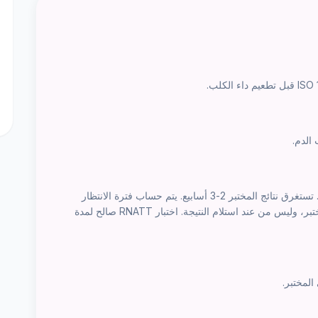
سحب الدم بعد التطعيم بـ 30 يوماً على الأقل. تستغرق نتائج المختبر 2-3 أسابيع. يتم حساب فترة الانتظار
لمدة 180 يوم من تاريخ وصول العينة إلى المختبر، وليس من عند استلام النتيجة. اختبار RNATT صالح لمدة